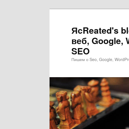
Перейти
Перейти
к
к
основному
дополнительному
ЯcReated's b
содержимому
содержимому
веб, Google,
SEO
Пишем о Seo, Google, WordPr