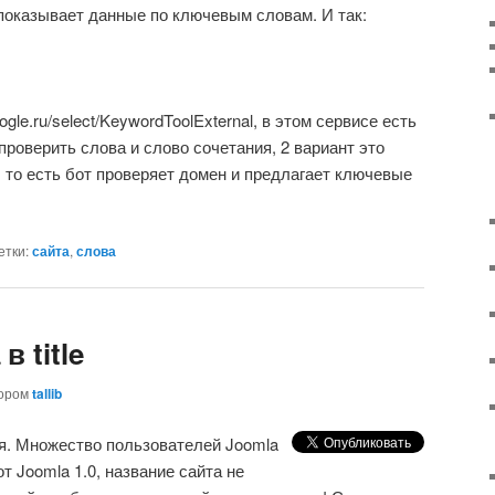
показывает данные по ключевым словам. И так:
ogle.ru/select/KeywordToolExternal, в этом сервисе есть
 проверить слова и слово сочетания, 2 вариант это
 то есть бот проверяет домен и предлагает ключевые
етки:
сайта
,
слова
в title
ором
tallib
я. Множество пользователей Joomla
от Joomla 1.0, название сайта не