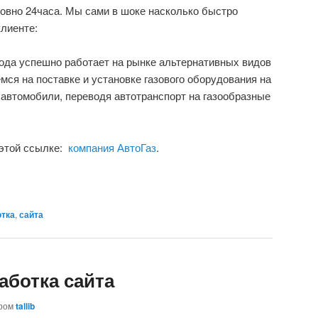
 ровно 24часа. Мы сами в шоке насколько быстро
клиенте:
года успешно работает на рынке альтернативных видов
мся на поставке и установке газового оборудования на
автомобили, переводя автотранспорт на газообразные
 этой ссылке:
компания АвтоГаз
.
отка
,
сайта
аботка сайта
ором
tallib