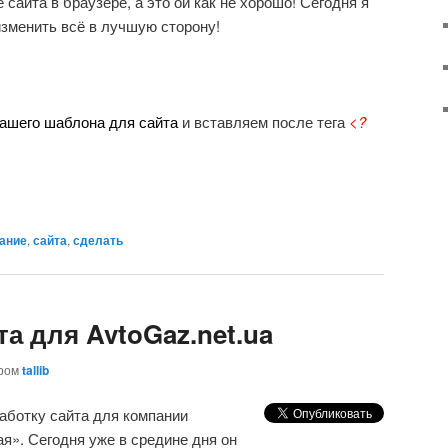
е сайта в браузере, а это ой как не хорошо! Сегодня я
зменить всё в лучшую сторону!
вашего шаблона для сайта
и вставляем после тега
<?
ание
,
сайта
,
сделать
та для AvtoGaz.net.ua
ором
tallib
работку сайта для компании
я». Сегодня уже в средине дня он