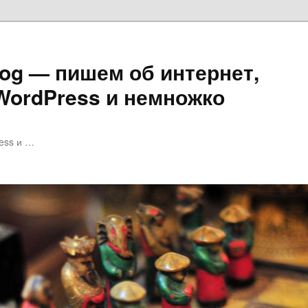
log — пишем об интернет,
 WordPress и немножко
ess и …