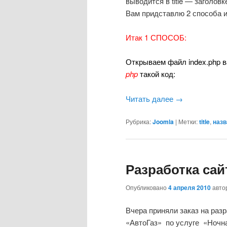
выводится в title — заголовк
Вам придставлю 2 способа и
Итак 1 СПОСОБ:
Открываем файл index.php 
php
такой код:
Читать далее
→
Рубрика:
Joomla
|
Метки:
title
,
назв
Разработка сай
Опубликовано
4 апреля 2010
авт
Вчера приняли заказ на раз
«АвтоГаз» по услуге «Ночна