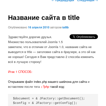
по
записям
Название сайта в title
Опубликовано
16 апреля 2010
автором
tallib
Здравствуйте дорогие друзья.
Множество пользователей Joomla 1.5
заметили, что в отличии от Joomla 1.0, название сайта не
выводится в title — заголовке сайта в браузере, а это ой как
не хорошо! Сегодня я Вам придставлю 2 способа изменить
всё в лучшую сторону!
Итак 1 СПОСОБ:
Открываем файл index.php вашего шаблона для сайта
и
вставляем после тега
<?php
такой код:
$document = & JFactory::getDocument();

$config = & JFactory::getConfig();
