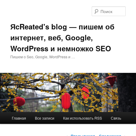
Перейти
к
Поис
основному
содержимому
ЯcReated's blog — пишем об
интернет, веб, Google,
WordPress и немножко SEO
Пишем о Seo, Google, WordPress и …
Главное
Главная
Все записи
Как использовать RSS
Связь
меню
Навигация
←
Предыдущая
Следующая
→