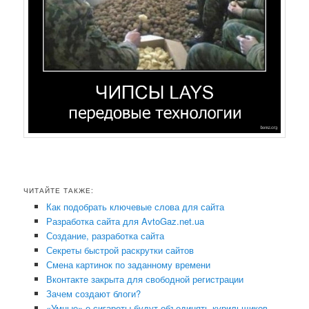
ЧИТАЙТЕ ТАКЖЕ:
Как подобрать ключевые слова для сайта
Разработка сайта для AvtoGaz.net.ua
Создание, разработка сайта
Секреты быстрой раскрутки сайтов
Смена картинок по заданному времени
Вконтакте закрыта для свободной регистрации
Зачем создают блоги?
«Умные» е-сигареты будут объединять курильщиков