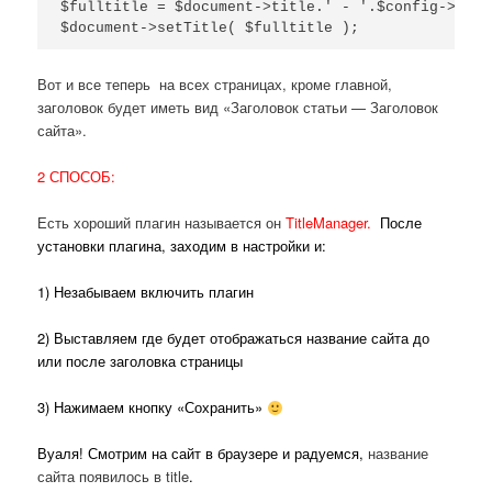
$fulltitle = $document->title.' - '.$config->getV
$document->setTitle( $fulltitle );
Вот и все теперь на всех страницах, кроме главной,
заголовок будет иметь вид «Заголовок статьи — Заголовок
сайта».
2 СПОСОБ:
Есть хороший плагин называется он
TitleManager.
После
установки плагина, заходим в настройки и:
1) Незабываем включить плагин
2) Выставляем где будет отображаться название сайта до
или после заголовка страницы
3) Нажимаем кнопку «Сохранить»
Вуаля! Смотрим на сайт в браузере и радуемся,
название
сайта появилось в title
.