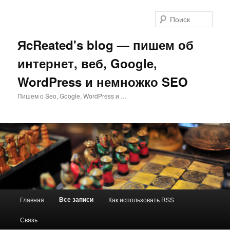
Перейти
к
Поис
основному
содержимому
ЯcReated's blog — пишем об
интернет, веб, Google,
WordPress и немножко SEO
Пишем о Seo, Google, WordPress и …
Главное
Все записи
Главная
Как использовать RSS
меню
Связь