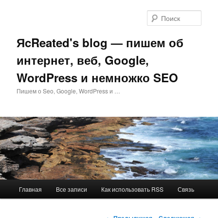
Перейти
к
Поис
основному
содержимому
ЯcReated's blog — пишем об
интернет, веб, Google,
WordPress и немножко SEO
Пишем о Seo, Google, WordPress и …
Главное
Главная
Все записи
Как использовать RSS
Связь
меню
Навигация
←
Предыдущая
Следующая
→