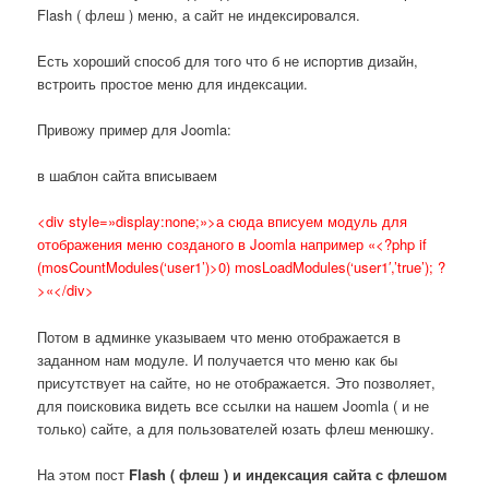
Flash ( флеш ) меню, а сайт не индексировался.
Есть хороший способ для того что б не испортив дизайн,
встроить простое меню для индексации.
Привожу пример для Joomla:
в шаблон сайта вписываем
<div style=»display:none;»>а сюда вписуем модуль для
отображения меню созданого в Joomla например «
<?php if
(mosCountModules(‘user1’)>0) mosLoadModules(‘user1′,’true’); ?
>
«</div>
Потом в админке указываем что меню отображается в
заданном нам модуле. И получается что меню как бы
присутствует на сайте, но не отображается. Это позволяет,
для поисковика видеть все ссылки на нашем Joomla ( и не
только) сайте, а для пользователей юзать флеш менюшку.
На этом пост
Flash ( флеш ) и индексация сайта с флешом