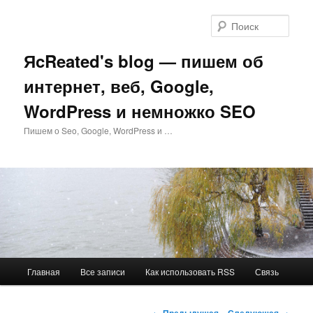
Перейти
к
Поис
основному
содержимому
ЯcReated's blog — пишем об
интернет, веб, Google,
WordPress и немножко SEO
Пишем о Seo, Google, WordPress и …
Главное
Главная
Все записи
Как использовать RSS
Связь
меню
Навигация
←
Предыдущая
Следующая
→