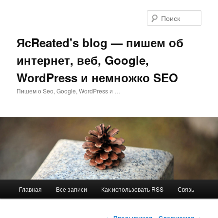
Перейти
к
Поис
основному
содержимому
ЯcReated's blog — пишем об
интернет, веб, Google,
WordPress и немножко SEO
Пишем о Seo, Google, WordPress и …
Главное
Главная
Все записи
Как использовать RSS
Связь
меню
Навигация
←
Предыдущая
Следующая
→