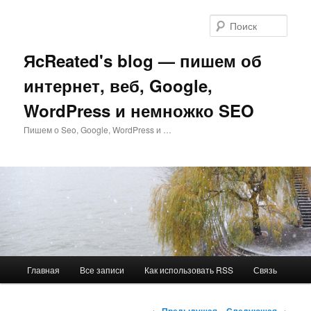
Перейти
к
Поис
основному
содержимому
ЯcReated's blog — пишем об
интернет, веб, Google,
WordPress и немножко SEO
Пишем о Seo, Google, WordPress и …
Главное
Главная
Все записи
Как использовать RSS
Связь
меню
Навигация
←
Предыдущая
Следующая
→