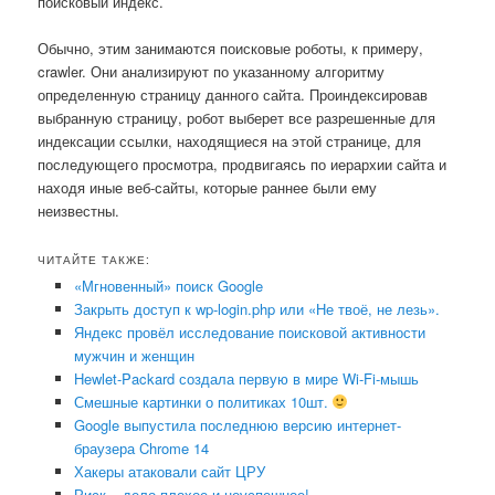
поисковый индекс.
Обычно, этим занимаются поисковые роботы, к примеру,
crawler. Они анализируют по указанному алгоритму
определенную страницу данного сайта. Проиндексировав
выбранную страницу, робот выберет все разрешенные для
индексации ссылки, находящиеся на этой странице, для
последующего просмотра, продвигаясь по иерархии сайта и
находя иные веб-сайты, которые раннее были ему
неизвестны.
ЧИТАЙТЕ ТАКЖЕ:
«Мгновенный» поиск Google
Закрыть доступ к wp-login.php или «Не твоё, не лезь».
Яндекс провёл исследование поисковой активности
мужчин и женщин
Hewlet-Packard создала первую в мире Wi-Fi-мышь
Смешные картинки о политиках 10шт.
Google выпустила последнюю версию интернет-
браузера Chrome 14
Хакеры атаковали сайт ЦРУ
Риск – дело плохое и неуспешное!