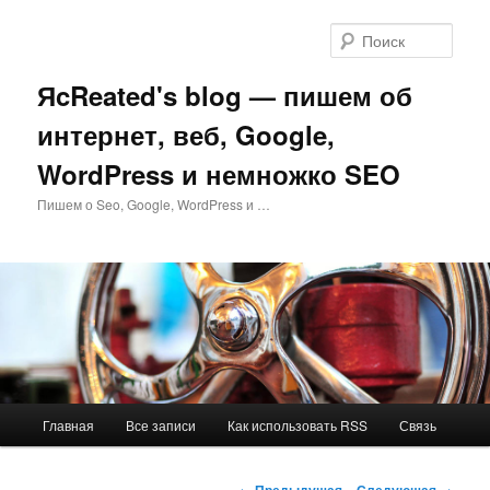
Перейти
к
Поис
основному
содержимому
ЯcReated's blog — пишем об
интернет, веб, Google,
WordPress и немножко SEO
Пишем о Seo, Google, WordPress и …
Главное
Главная
Все записи
Как использовать RSS
Связь
меню
Навигация
←
Предыдущая
Следующая
→