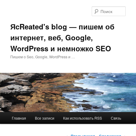
Перейти
к
Поис
основному
содержимому
ЯcReated's blog — пишем об
интернет, веб, Google,
WordPress и немножко SEO
Пишем о Seo, Google, WordPress и …
Главное
Главная
Все записи
Как использовать RSS
Связь
меню
Навигация
←
Предыдущая
Следующая
→