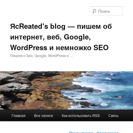
Перейти
к
Поис
основному
содержимому
ЯcReated's blog — пишем об
интернет, веб, Google,
WordPress и немножко SEO
Пишем о Seo, Google, WordPress и …
Главное
Главная
Все записи
Как использовать RSS
Связь
меню
Навигация
←
Предыдущая
Следующая
→