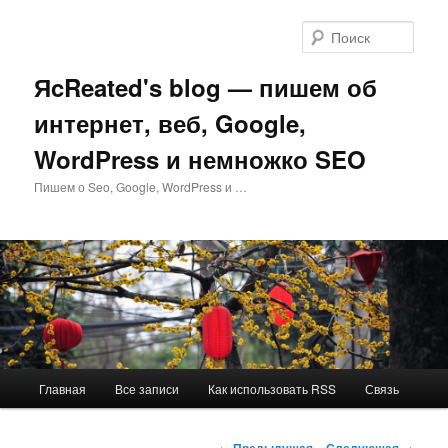
Перейти
к
Поис
основному
содержимому
ЯcReated's blog — пишем об
интернет, веб, Google,
WordPress и немножко SEO
Пишем о Seo, Google, WordPress и …
Главное
Главная
Все записи
Как использовать RSS
Связь
меню
Навигация
←
Предыдущая
Следующая
→