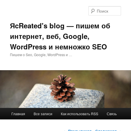
Перейти
к
Поис
основному
содержимому
ЯcReated's blog — пишем об
интернет, веб, Google,
WordPress и немножко SEO
Пишем о Seo, Google, WordPress и …
Главное
Главная
Все записи
Как использовать RSS
Связь
меню
Навигация
←
Предыдущая
Следующая
→