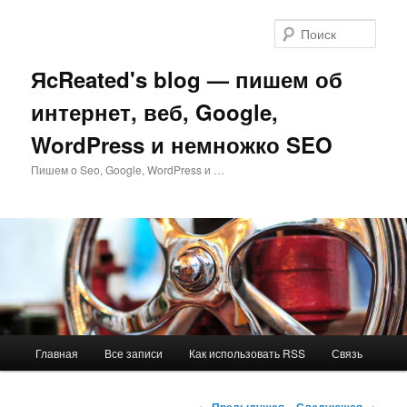
Перейти
к
Поис
основному
содержимому
ЯcReated's blog — пишем об
интернет, веб, Google,
WordPress и немножко SEO
Пишем о Seo, Google, WordPress и …
Главное
Главная
Все записи
Как использовать RSS
Связь
меню
Навигация
←
Предыдущая
Следующая
→