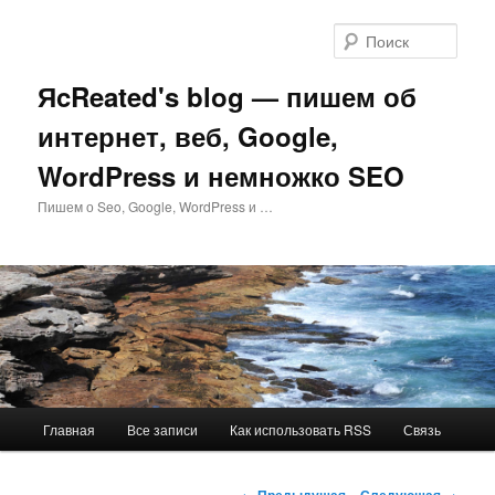
Перейти
к
Поис
основному
содержимому
ЯcReated's blog — пишем об
интернет, веб, Google,
WordPress и немножко SEO
Пишем о Seo, Google, WordPress и …
Главное
Главная
Все записи
Как использовать RSS
Связь
меню
Навигация
←
Предыдущая
Следующая
→