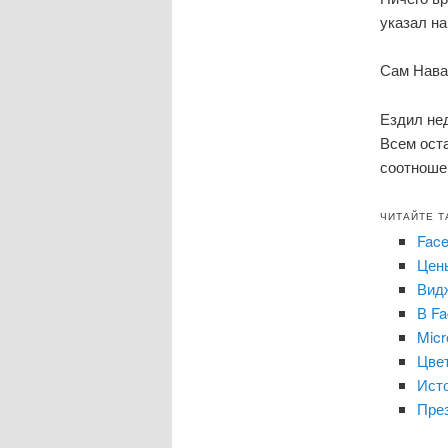
указал на
Сам Нава
Ездил не
Всем оста
соотноше
ЧИТАЙТЕ Т
Fac
Цены
Вид
В Fa
Micr
Цвет
Исто
Пре