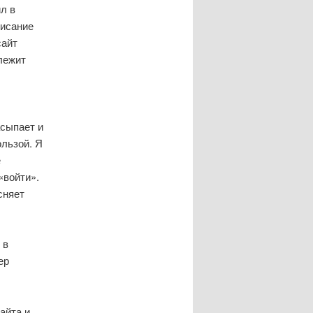
л в
писание
сайт
лежит
асыпает и
ользой. Я
е
«войти».
сняет
 в
ер
айта и