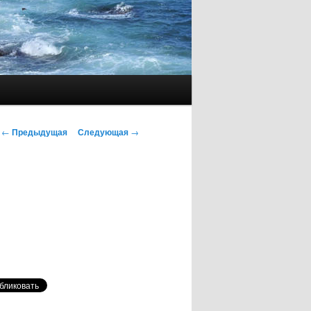
Навигация
←
Предыдущая
Следующая
→
по
записям