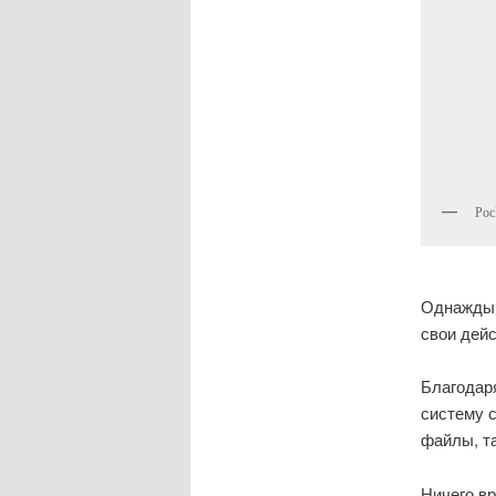
Ро
Однажды 
свои дейс
Благодаря
систему с
файлы, т
Ничего вр