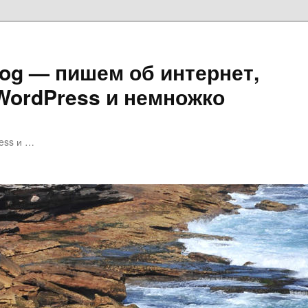
log — пишем об интернет,
 WordPress и немножко
ess и …