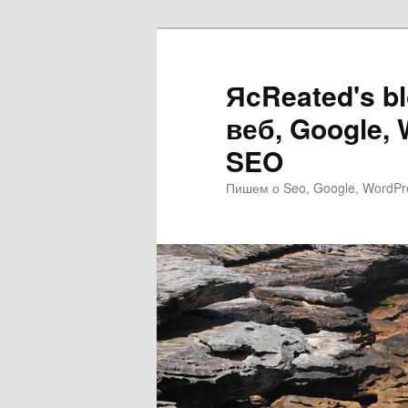
Перейти
к
основному
ЯcReated's b
содержимому
веб, Google,
SEO
Пишем о Seo, Google, WordPr