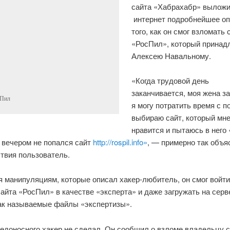
сайта «Хабрахабр» выложи
интернет подробнейшее о
того, как он смог взломать 
«РосПил», который принад
Алексею Навальному.
«Когда трудовой день
заканчивается, моя жена з
сПил
я могу потратить время с п
выбираю сайт, который мн
нравится и пытаюсь в него 
вечером не попался сайт
http://rospil.info»
, — примерно так объя
твия пользователь.
 манипуляциям, которые описал хакер-любитель, он смог войти
айта «РосПил» в качестве «эксперта» и даже загружать на серв
ак называемые файлы «экспертизы».
едоносного хакер не сделал. Он сообщил о взломе владельцу с