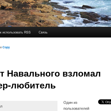
к использовать RSS
Связь
ом
Copy
т Навального взломал
ер-любитель
Один из
пользователей