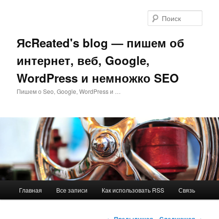
Перейти
к
Поис
основному
содержимому
ЯcReated's blog — пишем об
интернет, веб, Google,
WordPress и немножко SEO
Пишем о Seo, Google, WordPress и …
Главное
Главная
Все записи
Как использовать RSS
Связь
меню
Навигация
←
Предыдущая
Следующая
→