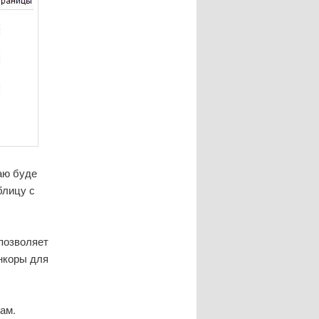
аю буде
блицу с
позволяет
нкоры для
ам.