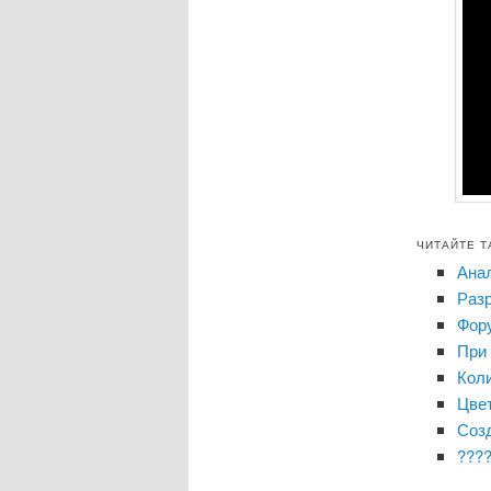
ЧИТАЙТЕ Т
Анал
Раз
Фор
При
Коли
Цвет
Соз
????