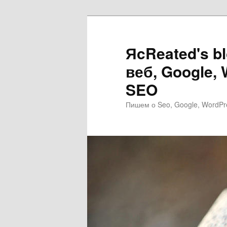
Перейти
к
основному
ЯcReated's b
содержимому
веб, Google,
SEO
Пишем о Seo, Google, WordPr