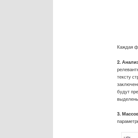
Каждая фу
2. Анали
релевантн
тексту ст
заключенн
будут пр
выделены
3. Массо
параметр