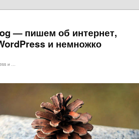
log — пишем об интернет,
 WordPress и немножко
ess и …