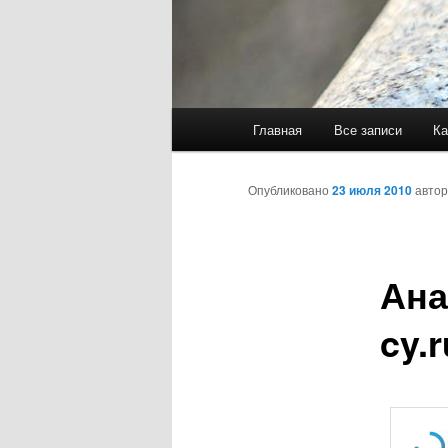
Главное
Главная
Все записи
Ка
меню
Опубликовано
23 июля 2010
авто
Ана
cy.r