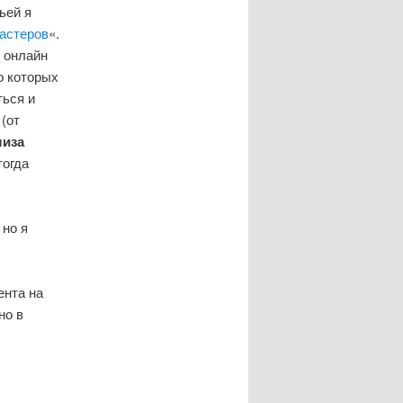
ьей я
астеров
«.
ь онлайн
о которых
ться и
(от
лиза
тогда
 но я
ента на
но в