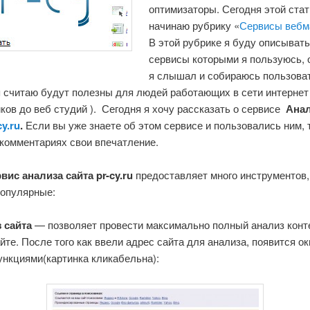
оптимизаторы. Сегодня этой стат
начинаю рубрику «
Сервисы вебм
В этой рубрике я буду описыват
сервисы которыми я пользуюсь, 
я слышал и собираюсь пользова
я считаю будут полезны для людей работающих в сети интернет 
ов до веб студий ). Сегодня я хочу рассказать о сервисе
Ана
cy.ru
.
Если вы уже знаете об этом сервисе и пользовались ним, 
 комментариях свои впечатление.
вис анализа сайта pr-cy.ru
предоставляет много инструментов,
опулярные:
з сайта
— позволяет провести максимально полный анализ конт
те. После того как ввели адрес сайта для анализа, появится ок
ункциями(картинка кликабельна):