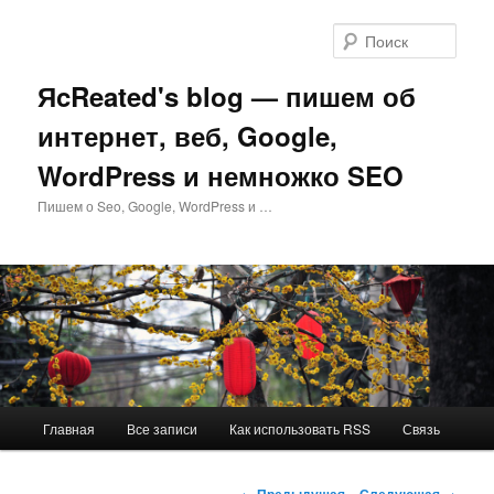
Перейти
к
Поис
основному
содержимому
ЯcReated's blog — пишем об
интернет, веб, Google,
WordPress и немножко SEO
Пишем о Seo, Google, WordPress и …
Главное
Главная
Все записи
Как использовать RSS
Связь
меню
Навигация
←
Предыдущая
Следующая
→