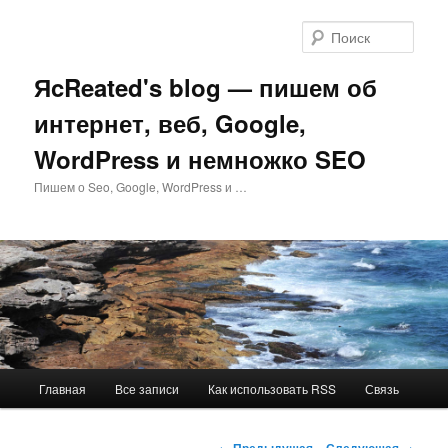
Перейти
к
Поис
основному
содержимому
ЯcReated's blog — пишем об
интернет, веб, Google,
WordPress и немножко SEO
Пишем о Seo, Google, WordPress и …
Главное
Главная
Все записи
Как использовать RSS
Связь
меню
Навигация
←
Предыдущая
Следующая
→