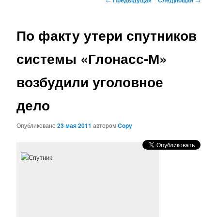
по
записям
По факту утери спутников
системы «Глонасс-М»
возбудили уголовное
дело
Опубликовано
23 мая 2011
автором
Copy