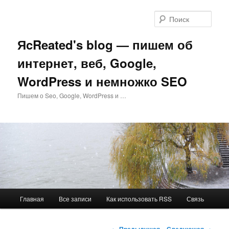
Перейти
к
Поис
основному
содержимому
ЯcReated's blog — пишем об
интернет, веб, Google,
WordPress и немножко SEO
Пишем о Seo, Google, WordPress и …
Главное
Главная
Все записи
Как использовать RSS
Связь
меню
Навигация
←
Предыдущая
Следующая
→