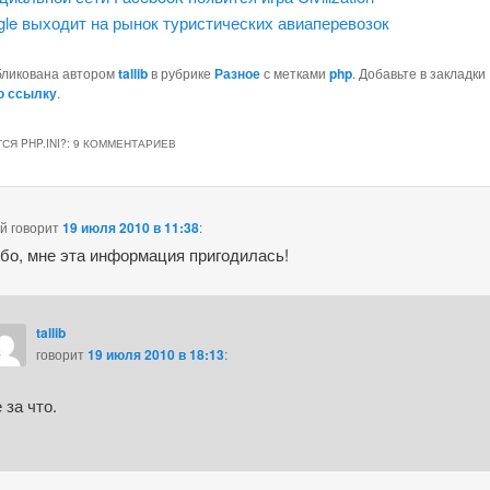
le выходит на рынок туристических авиаперевозок
бликована автором
tallib
в рубрике
Разное
с метками
php
. Добавьте в закладки
ю ссылку
.
СЯ PHP.INI?
: 9 КОММЕНТАРИЕВ
ий
говорит
19 июля 2010 в 11:38
:
бо, мне эта информация пригодилась!
tallib
говорит
19 июля 2010 в 18:13
:
 за что.