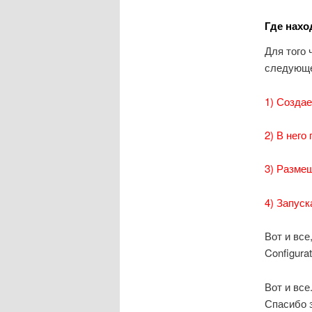
Где нахо
Для того 
следующе
1) Создае
2) В нег
3) Размещ
4) Запуск
Вот и все
Configurat
Вот и все
Спасибо 