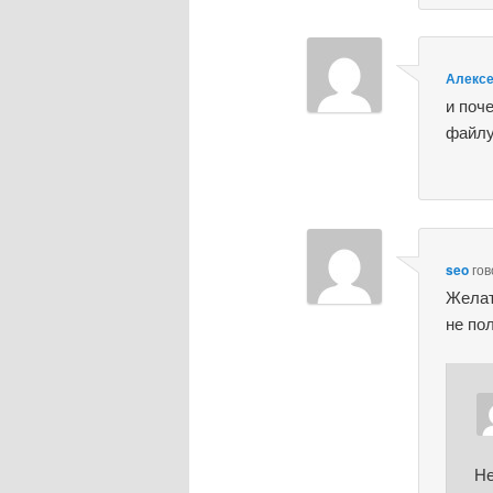
Алекс
и поч
файлу,
seo
го
Желат
не по
Не