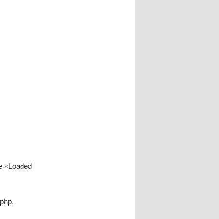
е «Loaded
php.