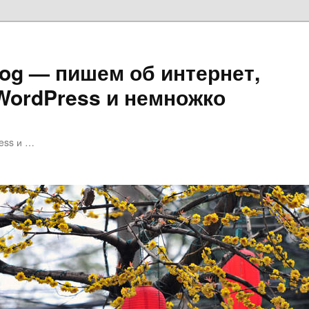
log — пишем об интернет,
 WordPress и немножко
ess и …