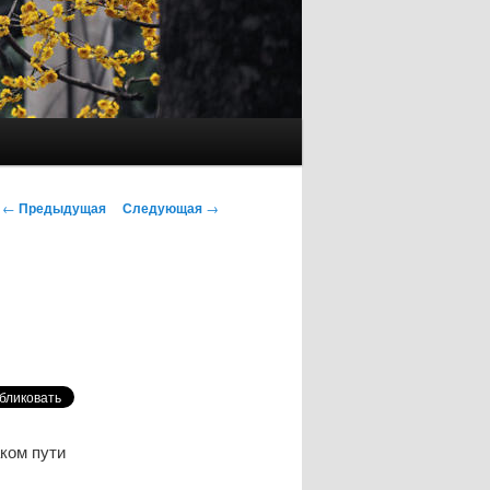
Навигация
←
Предыдущая
Следующая
→
по
записям
аком пути