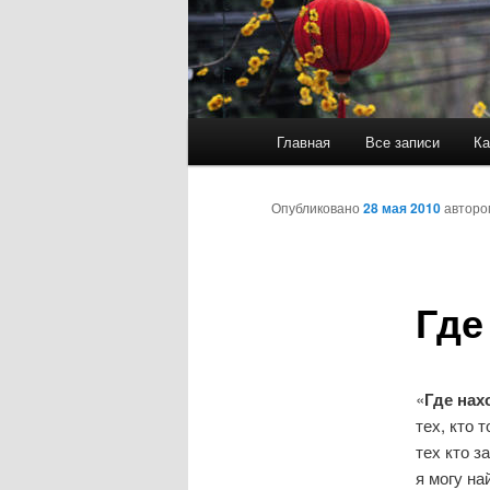
Главное
Главная
Все записи
Ка
меню
Опубликовано
28 мая 2010
автор
Где
«
Где нах
тех, кто 
тех кто 
я могу на