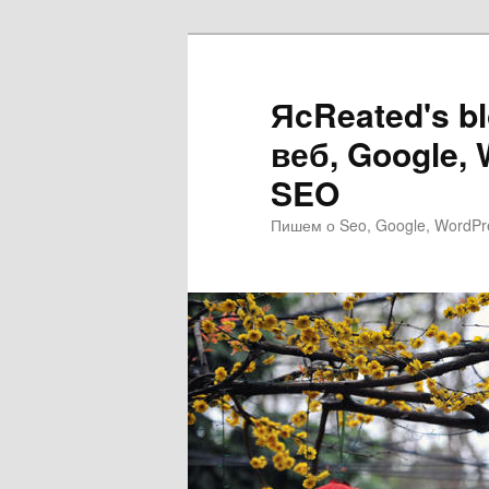
Перейти
к
основному
ЯcReated's b
содержимому
веб, Google,
SEO
Пишем о Seo, Google, WordPr