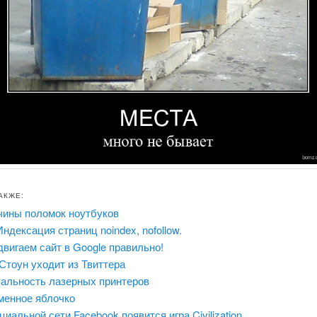
АКЖЕ:
чины поломок ноутбуков
ндексация страниц noindex, nofollow.
вигаем сайт в Google правильно!
Стоун уходит из Твиттера
уальность лазерных принтеров
менное яблочко
циальной сети Facebook появится игра Civilization