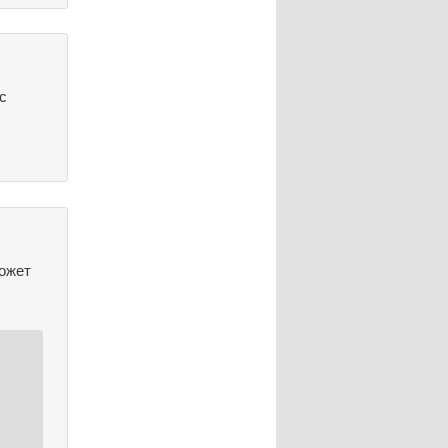
с
может