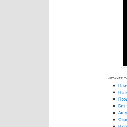
ЧИТАЙТЕ Т
При
НЕ И
Прод
Биз 
Акт
Фир
В со