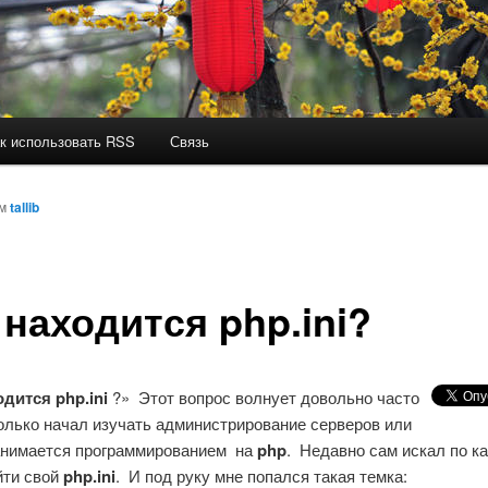
к использовать RSS
Связь
ом
tallib
 находится php.ini?
одится php.ini
?» Этот вопрос волнует довольно часто
только начал изучать администрирование серверов или
занимается программированием на
php
. Недавно сам искал по к
йти свой
php.ini
. И под руку мне попался такая темка: