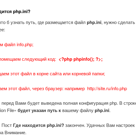
дится php.ini?
что б узнать путь, где размещается файл
php.ini
, нужно сделать
е:
м файл info.php;
о помещаем следующий код:
<?php phpinfo(); ?>;
аем этот файл в корне сайта или корневой папки;
аем этот файл, через браузер: например http://site.ru/info.php
, перед Вами будет выведена полная конфигурация php. В строк
ion File»
будет указан путь к
вашему файлу
php.ini
.
. Пост
Где находится php.ini?
закончен. Удачных Вам настроек 
за Внимание.