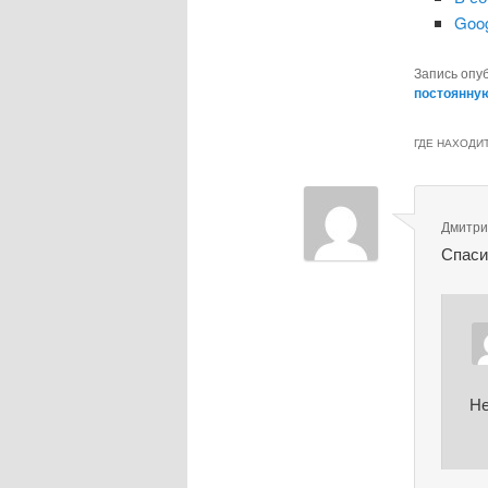
Goog
Запись опу
постоянну
ГДЕ НАХОДИТ
Дмитр
Спаси
Не