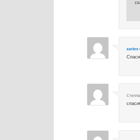
ск
sarbre
Спаси
Стелл
спаси