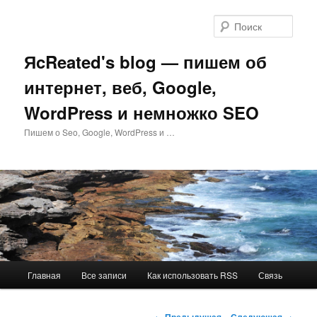
Перейти
к
Поис
основному
содержимому
ЯcReated's blog — пишем об
интернет, веб, Google,
WordPress и немножко SEO
Пишем о Seo, Google, WordPress и …
Главное
Главная
Все записи
Как использовать RSS
Связь
меню
Навигация
←
Предыдущая
Следующая
→